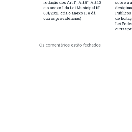
redação dos Art.1°, Art.5°, Art.10
sobre a 
e o anexo I da Lei Municipal N°
desigina
631/2021, cria o anexo II e dá
Públicos
outras providências)
de licita
Lei Feder
outras p
Os comentários estão fechados.