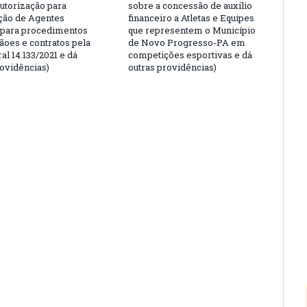
autorização para
sobre a concessão de auxílio
ção de Agentes
financeiro a Atletas e Equipes
 para procedimentos
que representem o Município
çãoes e contratos pela
de Novo Progresso-PA em
al 14.133/2021 e dá
competições esportivas e dá
rovidências)
outras providências)