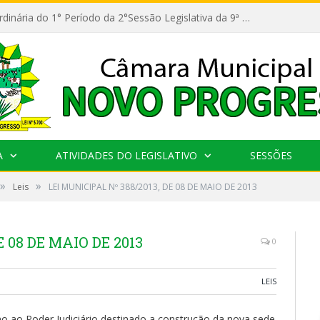
11ª Reunião Ordinária do 1° Período da 2°Sessão Legislativa da 9ª Legislatura do Poder Legislativo
A
ATIVIDADES DO LEGISLATIVO
SESSÕES
»
»
Leis
LEI MUNICIPAL Nº 388/2013, DE 08 DE MAIO DE 2013
E 08 DE MAIO DE 2013
0
LEIS
o ao Poder Judiciário destinado a construção da nova sede