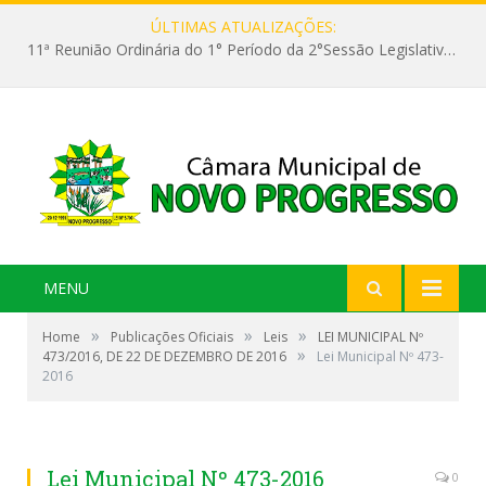
ÚLTIMAS ATUALIZAÇÕES:
11ª Reunião Ordinária do 1° Período da 2°Sessão Legislativa da 9ª Legislatura do Poder Legislativo
MENU
»
»
»
Home
Publicações Oficiais
Leis
LEI MUNICIPAL Nº
»
473/2016, DE 22 DE DEZEMBRO DE 2016
Lei Municipal Nº 473-
2016
Lei Municipal Nº 473-2016
0