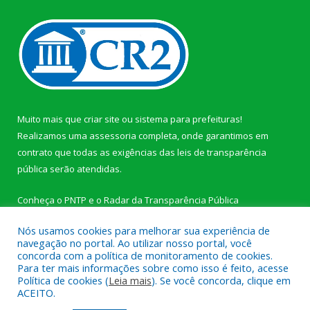
Muito mais que
criar site
ou
sistema para prefeituras
!
Realizamos uma
assessoria
completa, onde garantimos em
contrato que todas as exigências das
leis de transparência
pública
serão atendidas.
Conheça o
PNTP
e o
Radar da Transparência Pública
Nós usamos cookies para melhorar sua experiência de
navegação no portal. Ao utilizar nosso portal, você
concorda com a política de monitoramento de cookies.
Para ter mais informações sobre como isso é feito, acesse
Todos os direitos reservados a Câmara Municipal de Novo
Política de cookies (
Leia mais
). Se você concorda, clique em
Progresso.
ACEITO.