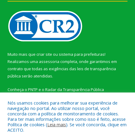
Muito mais que
criar site
ou
sistema para prefeituras
!
Realizamos uma
assessoria
completa, onde garantimos em
contrato que todas as exigências das
leis de transparência
pública
serão atendidas.
Conheça o
PNTP
e o
Radar da Transparência Pública
Nós usamos cookies para melhorar sua experiência de
navegação no portal. Ao utilizar nosso portal, você
concorda com a política de monitoramento de cookies.
Para ter mais informações sobre como isso é feito, acesse
Todos os direitos reservados a Câmara Municipal de Novo
Política de cookies (
Leia mais
). Se você concorda, clique em
Progresso.
ACEITO.