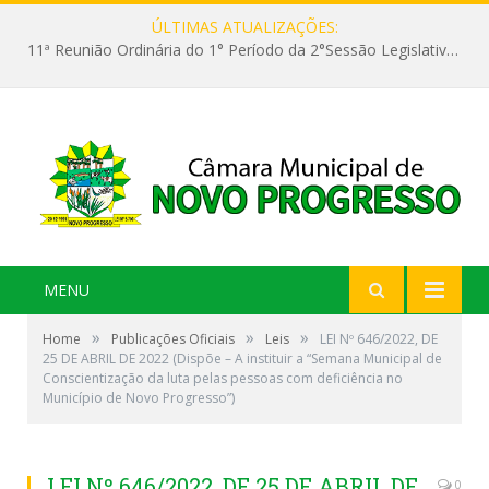
ÚLTIMAS ATUALIZAÇÕES:
11ª Reunião Ordinária do 1° Período da 2°Sessão Legislativa da 9ª Legislatura do Poder Legislativo
MENU
»
»
»
Home
Publicações Oficiais
Leis
LEI Nº 646/2022, DE
25 DE ABRIL DE 2022 (Dispõe – A instituir a “Semana Municipal de
Conscientização da luta pelas pessoas com deficiência no
Município de Novo Progresso”)
LEI Nº 646/2022, DE 25 DE ABRIL DE
0