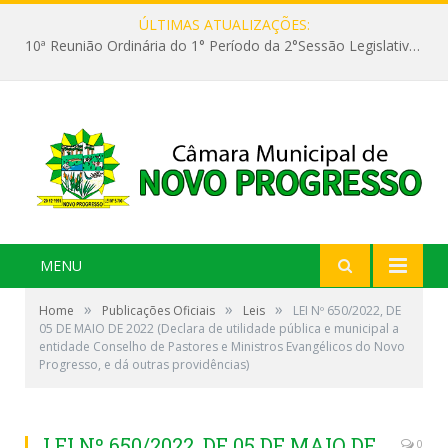
ÚLTIMAS ATUALIZAÇÕES:
10ª Reunião Ordinária do 1° Período da 2°Sessão Legislativa da 9ª Legislatura do Poder Legislativo Realizada em 26/05/2026
MENU
»
»
»
Home
Publicações Oficiais
Leis
LEI Nº 650/2022, DE
05 DE MAIO DE 2022 (Declara de utilidade pública e municipal a
entidade Conselho de Pastores e Ministros Evangélicos do Novo
Progresso, e dá outras providências)
LEI Nº 650/2022, DE 05 DE MAIO DE
0