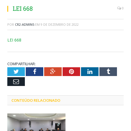
LEI 668
0
POR
CR2-ADMIN5
EM
9 DE DEZEMBRO DE 2022
LEI 668
COMPARTILHAR:
Twitter
Facebook
Google+
Pinterest
LinkedIn
Tumblr
Email
CONTEÚDO RELACIONADO