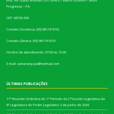
End.: Av. Isaías Antunes s/n Centro – Bairro Scremin – Novo
Progresso – PA
CEP: 68193-000
Contato Ouvidoria: (93) 98119-9132
Contato câmara: (93) 98119-9153
Horário de atendimento: 07:00 às 13:00
E-mail: camaranp.pa@hotmail.com
ÚLTIMAS PUBLICAÇÕES
11ª Reunião Ordinária do 1° Período da 2°Sessão Legislativa da
9ª Legislatura do Poder Legislativo
2 de junho de 2026