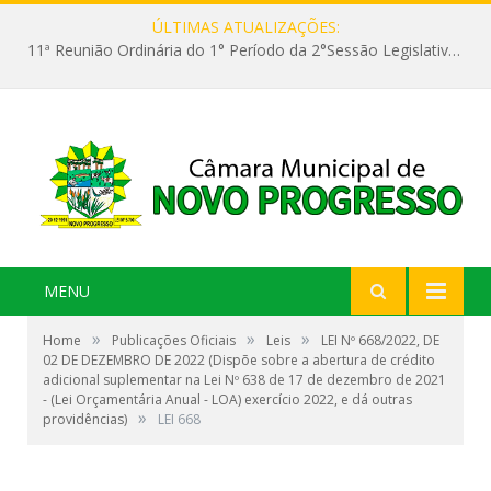
ÚLTIMAS ATUALIZAÇÕES:
11ª Reunião Ordinária do 1° Período da 2°Sessão Legislativa da 9ª Legislatura do Poder Legislativo
MENU
»
»
»
Home
Publicações Oficiais
Leis
LEI Nº 668/2022, DE
02 DE DEZEMBRO DE 2022 (Dispõe sobre a abertura de crédito
adicional suplementar na Lei Nº 638 de 17 de dezembro de 2021
- (Lei Orçamentária Anual - LOA) exercício 2022, e dá outras
»
providências)
LEI 668