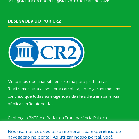
9ª Legislatura do Poder Legislativo
19 de maio de 2026
DESENVOLVIDO POR CR2
Muito mais que
criar site
ou
sistema para prefeituras
!
Realizamos uma
assessoria
completa, onde garantimos em
contrato que todas as exigências das
leis de transparência
pública
serão atendidas.
Conheça o
PNTP
e o
Radar da Transparência Pública
Nós usamos cookies para melhorar sua experiência de
navegação no portal. Ao utilizar nosso portal, você