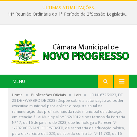
ÚLTIMAS ATUALIZAÇÕES:
11ª Reunião Ordinária do 1° Período da 2°Sessão Legislativa da 9ª Legislatura do Poder Legislativo
MENU
»
»
»
Home
Publicações Oficiais
Leis
LEI Nº 672/2023, DE
23 DE FEVEREIRO DE 2023 (Dispõe sobre a autorização ao poder
executivo municipal para aplicar o reajuste anual da
remuneração dos profissionais da rede municipal de educação,
em atenção à Lei Municipal Nº 362/2012 e nos termos da Portaria
Nº 17, de 16 de janeiro de 2023, que homologa o Parecer Nº
1/2023/CGVAL/DIFOR/SEB/SEB, da secretaria de educação básica,
para o exercício de 2023, de acordo com a Lei Nº 11.738, de 16