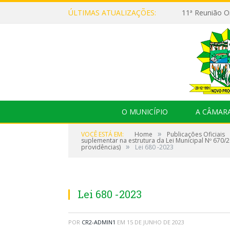
ÚLTIMAS ATUALIZAÇÕES:
O MUNICÍPIO
A CÂMAR
»
VOCÊ ESTÁ EM:
Home
Publicações Oficiais
suplementar na estrutura da Lei Municipal Nº 670/
»
providências)
Lei 680 -2023
Lei 680 -2023
POR
CR2-ADMIN1
EM
15 DE JUNHO DE 2023