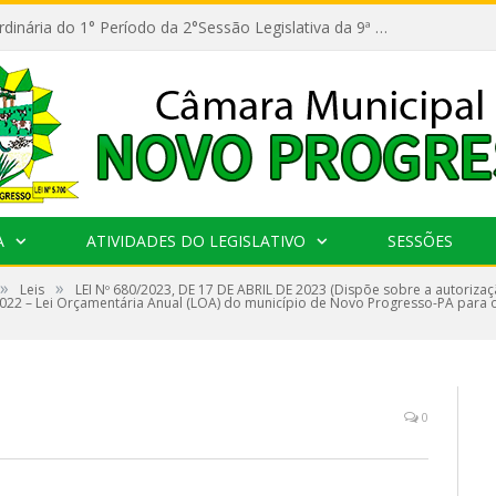
11ª Reunião Ordinária do 1° Período da 2°Sessão Legislativa da 9ª Legislatura do Poder Legislativo
A
ATIVIDADES DO LEGISLATIVO
SESSÕES
»
»
Leis
LEI Nº 680/2023, DE 17 DE ABRIL DE 2023 (Dispõe sobre a autorizaç
2022 – Lei Orçamentária Anual (LOA) do município de Novo Progresso-PA para o 
0