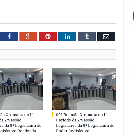
tter
Facebook
Google+
Pinterest
LinkedIn
Tumblr
Email
ão Ordinária do 1°
09ª Reunião Ordinária do 1°
da 2°Sessão
Período da 2°Sessão
va da 9ª Legislatura do
Legislativa da 9ª Legislatura do
gislativo Realizada
Poder Legislativo