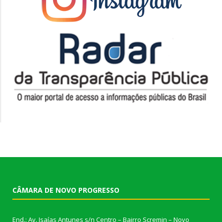
CÂMARA DE NOVO PROGRESSO
End.: Av. Isaías Antunes s/n Centro – Bairro Scremin – Novo