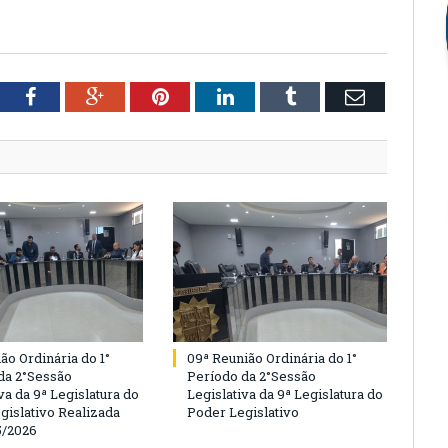
tter
Facebook
Google+
Pinterest
LinkedIn
Tumblr
Email
ão Ordinária do 1°
09ª Reunião Ordinária do 1°
da 2°Sessão
Período da 2°Sessão
va da 9ª Legislatura do
Legislativa da 9ª Legislatura do
gislativo Realizada
Poder Legislativo
5/2026