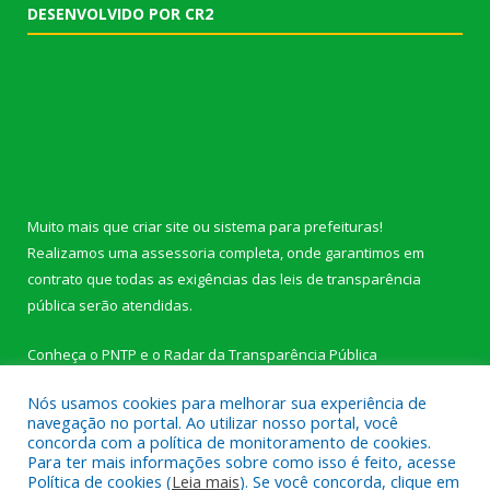
DESENVOLVIDO POR CR2
Muito mais que
criar site
ou
sistema para prefeituras
!
Realizamos uma
assessoria
completa, onde garantimos em
contrato que todas as exigências das
leis de transparência
pública
serão atendidas.
Conheça o
PNTP
e o
Radar da Transparência Pública
Nós usamos cookies para melhorar sua experiência de
navegação no portal. Ao utilizar nosso portal, você
concorda com a política de monitoramento de cookies.
Para ter mais informações sobre como isso é feito, acesse
Todos os direitos reservados a Câmara Municipal de Novo
Política de cookies (
Leia mais
). Se você concorda, clique em