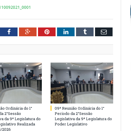
2110092021_0001
tter
Facebook
Google+
Pinterest
LinkedIn
Tumblr
Email
ão Ordinária do 1°
09ª Reunião Ordinária do 1°
da 2°Sessão
Período da 2°Sessão
va da 9ª Legislatura do
Legislativa da 9ª Legislatura do
gislativo Realizada
Poder Legislativo
5/2026