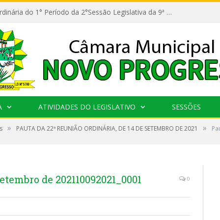
11ª Reunião Ordinária do 1° Período da 2°Sessão Legislativa da 9ª Legislatura do Poder Legislativo
A
ATIVIDADES DO LEGISLATIVO
SESSÕES
»
»
s
PAUTA DA 22ª REUNIÃO ORDINÁRIA, DE 14 DE SETEMBRO DE 2021
Pa
 setembro de 202110092021_0001
0