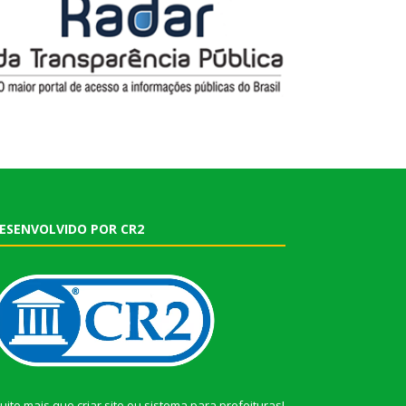
ESENVOLVIDO POR CR2
uito mais que
criar site
ou
sistema para prefeituras
!