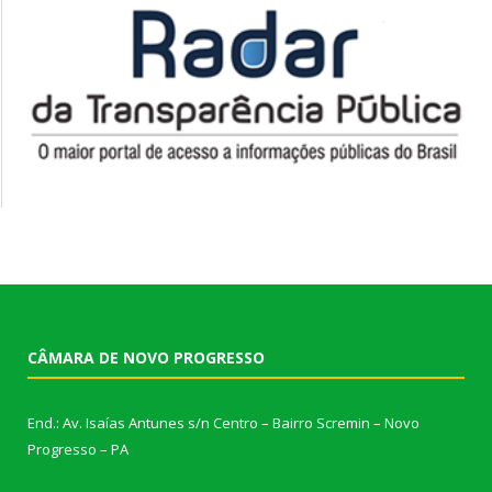
CÂMARA DE NOVO PROGRESSO
End.: Av. Isaías Antunes s/n Centro – Bairro Scremin – Novo
Progresso – PA