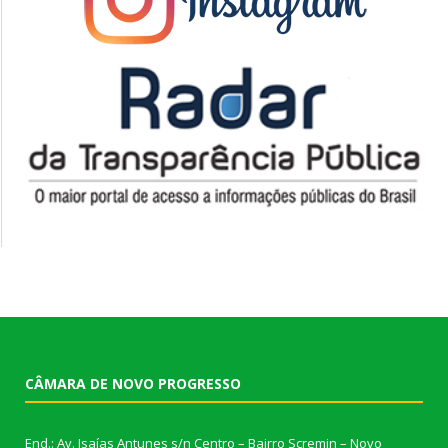
CÂMARA DE NOVO PROGRESSO
End.: Av. Isaías Antunes s/n Centro – Bairro Scremin – Novo