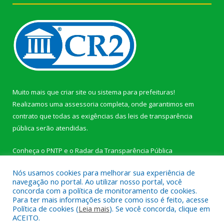
Muito mais que
criar site
ou
sistema para prefeituras
!
Realizamos uma
assessoria
completa, onde garantimos em
contrato que todas as exigências das
leis de transparência
pública
serão atendidas.
Conheça o
PNTP
e o
Radar da Transparência Pública
Nós usamos cookies para melhorar sua experiência de
navegação no portal. Ao utilizar nosso portal, você
concorda com a política de monitoramento de cookies.
Para ter mais informações sobre como isso é feito, acesse
Todos os direitos reservados a Câmara Municipal de Novo
Política de cookies (
Leia mais
). Se você concorda, clique em
Progresso.
ACEITO.