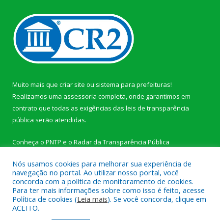
Muito mais que
criar site
ou
sistema para prefeituras
!
Realizamos uma
assessoria
completa, onde garantimos em
contrato que todas as exigências das
leis de transparência
pública
serão atendidas.
Conheça o
PNTP
e o
Radar da Transparência Pública
Nós usamos cookies para melhorar sua experiência de
navegação no portal. Ao utilizar nosso portal, você
concorda com a política de monitoramento de cookies.
Para ter mais informações sobre como isso é feito, acesse
Todos os direitos reservados a Câmara Municipal de Novo
Política de cookies (
Leia mais
). Se você concorda, clique em
Progresso.
ACEITO.