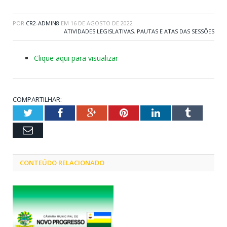
POR
CR2-ADMIN8
EM
16 DE AGOSTO DE 2022
ATIVIDADES LEGISLATIVAS
,
PAUTAS E ATAS DAS SESSÕES
Clique aqui para visualizar
COMPARTILHAR:
Twitter
Facebook
Google+
Pinterest
LinkedIn
Tumblr
Email
CONTEÚDO RELACIONADO