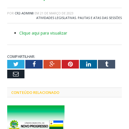
POR
CR2-ADMIN8
EM
21 DE MARÇO DE 2023
ATIVIDADES LEGISLATIVAS
,
PAUTAS E ATAS DAS SESSÕES
Clique aqui para visualizar
COMPARTILHAR:
Twitter
Facebook
Google+
Pinterest
LinkedIn
Tumblr
Email
CONTEÚDO RELACIONADO