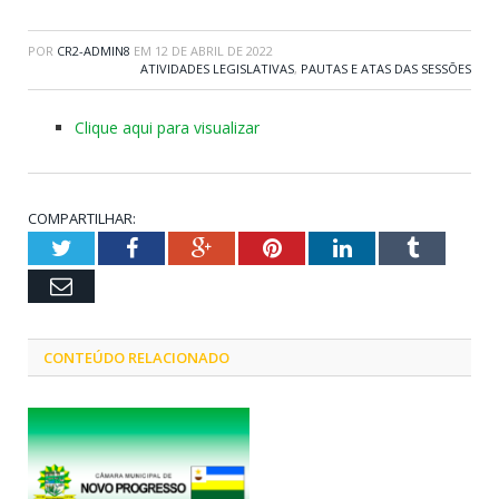
POR
CR2-ADMIN8
EM
12 DE ABRIL DE 2022
ATIVIDADES LEGISLATIVAS
,
PAUTAS E ATAS DAS SESSÕES
Clique aqui para visualizar
COMPARTILHAR:
Twitter
Facebook
Google+
Pinterest
LinkedIn
Tumblr
Email
CONTEÚDO RELACIONADO