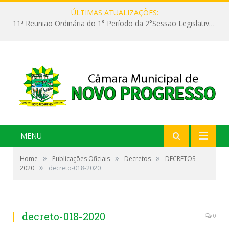
ÚLTIMAS ATUALIZAÇÕES:
11ª Reunião Ordinária do 1° Período da 2°Sessão Legislativa da 9ª Legislatura do Poder Legislativo
MENU
»
»
»
Home
Publicações Oficiais
Decretos
DECRETOS
»
2020
decreto-018-2020
decreto-018-2020
0