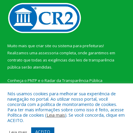
Muito mais que
criar site
ou
sistema para prefeituras
!
Realizamos uma
assessoria
completa, onde garantimos em
contrato que todas as exigências das
leis de transparência
pública
serão atendidas.
Conheça o
PNTP
e o
Radar da Transparência Pública
Nós usamos cookies para melhorar sua experiência de
navegação no portal. Ao utilizar nosso portal, você
concorda com a política de monitoramento de cookies.
Para ter mais informações sobre como isso é feito, acesse
Todos os direitos reservados a Câmara Municipal de Novo
Política de cookies (
Leia mais
). Se você concorda, clique em
Progresso.
ACEITO.
Mapa do Site
Acessar Área Administrativa
ACEITO
Leia mais