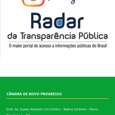
CÂMARA DE NOVO PROGRESSO
End.: Av. Isaías Antunes s/n Centro – Bairro Scremin – Novo