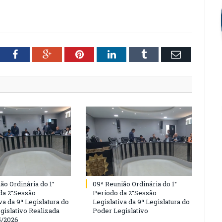
tter
Facebook
Google+
Pinterest
LinkedIn
Tumblr
Email
ão Ordinária do 1°
09ª Reunião Ordinária do 1°
da 2°Sessão
Período da 2°Sessão
va da 9ª Legislatura do
Legislativa da 9ª Legislatura do
gislativo Realizada
Poder Legislativo
5/2026