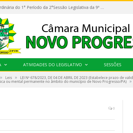
11ª Reunião Ordinária do 1° Período da 2°Sessão Legislativa da 9ª Legislatura do Poder Legislativo
A
ATIVIDADES DO LEGISLATIVO
SESSÕES
»
»
Leis
LEI Nº 678/2023, DE 04 DE ABRIL DE 2023 (Estabelece prazo de val
»
 física ou mental permanente no âmbito do município de Novo Progresso/PA)
0