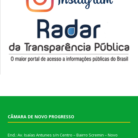
CÂMARA DE NOVO PROGRESSO
End.: Av. Isaías Antunes s/n Centro – Bairro Scremin – Novo