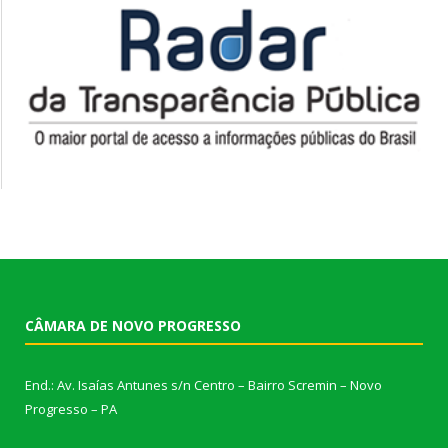
CÂMARA DE NOVO PROGRESSO
End.: Av. Isaías Antunes s/n Centro – Bairro Scremin – Novo
Progresso – PA