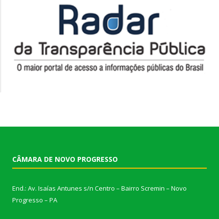
CÂMARA DE NOVO PROGRESSO
End.: Av. Isaías Antunes s/n Centro – Bairro Scremin – Novo
Progresso – PA