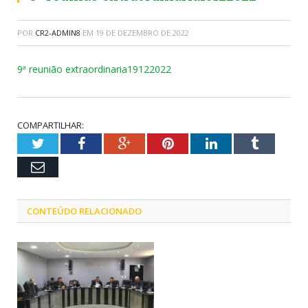
POR
CR2-ADMIN8
EM
19 DE DEZEMBRO DE 2022
9ª reunião extraordinaria19122022
COMPARTILHAR:
Twitter
Facebook
Google+
Pinterest
LinkedIn
Tumblr
Email
CONTEÚDO RELACIONADO