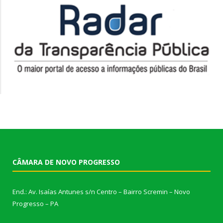
CÂMARA DE NOVO PROGRESSO
End.: Av. Isaías Antunes s/n Centro – Bairro Scremin – Novo
Progresso – PA