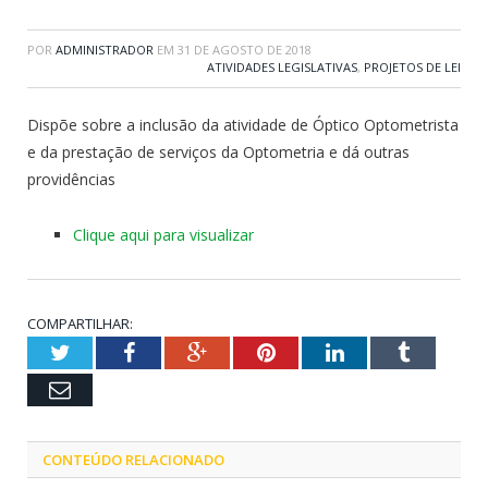
POR
ADMINISTRADOR
EM
31 DE AGOSTO DE 2018
ATIVIDADES LEGISLATIVAS
,
PROJETOS DE LEI
Dispõe sobre a inclusão da atividade de Óptico Optometrista
e da prestação de serviços da Optometria e dá outras
providências
Clique aqui para visualizar
COMPARTILHAR:
Twitter
Facebook
Google+
Pinterest
LinkedIn
Tumblr
Email
CONTEÚDO RELACIONADO