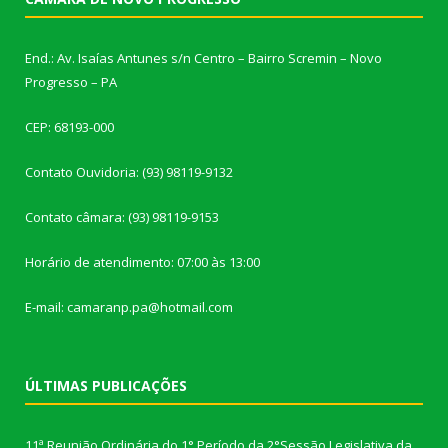
End.: Av. Isaías Antunes s/n Centro – Bairro Scremin – Novo
Progresso – PA
CEP: 68193-000
Contato Ouvidoria: (93) 98119-9132
Contato câmara: (93) 98119-9153
Horário de atendimento: 07:00 às 13:00
E-mail: camaranp.pa@hotmail.com
ÚLTIMAS PUBLICAÇÕES
11ª Reunião Ordinária do 1° Período da 2°Sessão Legislativa da