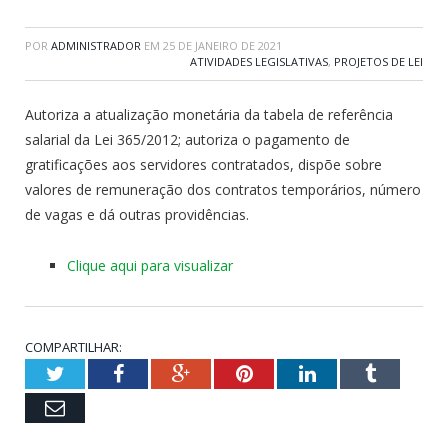
POR
ADMINISTRADOR
EM
25 DE JANEIRO DE 2021
ATIVIDADES LEGISLATIVAS
,
PROJETOS DE LEI
Autoriza a atualização monetária da tabela de referência
salarial da Lei 365/2012; autoriza o pagamento de
gratificações aos servidores contratados, dispõe sobre
valores de remuneração dos contratos temporários, número
de vagas e dá outras providências.
Clique aqui para visualizar
COMPARTILHAR:
Twitter
Facebook
Google+
Pinterest
LinkedIn
Tumblr
Email