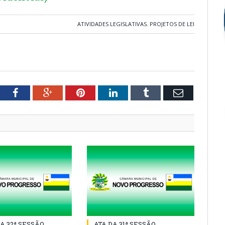
ATIVIDADES LEGISLATIVAS
,
PROJETOS DE LEI
tter
Facebook
Google+
Pinterest
LinkedIn
Tumblr
Email
A 32ª SESSÃO
ATA DA 31ª SESSÃO