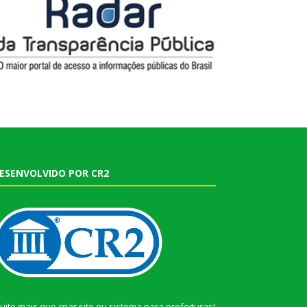
ESENVOLVIDO POR CR2
uito mais que
criar site
ou
sistema para prefeituras
!