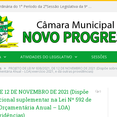
11ª Reunião Ordinária do 1° Período da 2°Sessão Legislativa da 9ª Legislatura do Poder Legislativo
A
ATIVIDADES DO LEGISLATIVO
SESSÕES
»
s
PROJETO DE LEI Nº 838/2021, DE 12 DE NOVEMBRO DE 2021 (Dispõe sobre 
entária Anual – LOA) exercício 2021, e dá outras providências)
DE 12 DE NOVEMBRO DE 2021 (Dispõe
0
icional suplementar na Lei Nº 592 de
i Orçamentária Anual – LOA)
vidências)