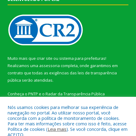
Muito mais que
criar site
ou
sistema para prefeituras
!
Realizamos uma
assessoria
completa, onde garantimos em
contrato que todas as exigências das
leis de transparência
pública
serão atendidas.
Conheça o
PNTP
e o
Radar da Transparência Pública
Nós usamos cookies para melhorar sua experiência de
navegação no portal. Ao utilizar nosso portal, você
concorda com a política de monitoramento de cookies.
Para ter mais informações sobre como isso é feito, acesse
Todos os direitos reservados a Câmara Municipal de Novo
Política de cookies (
Leia mais
). Se você concorda, clique em
Progresso.
ACEITO.